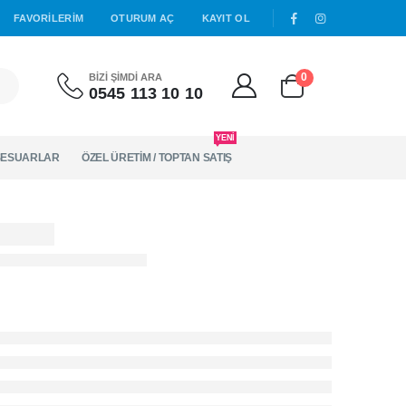
|
FAVORILERIM
OTURUM AÇ
KAYIT OL
0
BİZİ ŞİMDİ ARA
0545 113 10 10
YENİ
ESUARLAR
ÖZEL ÜRETİM / TOPTAN SATIŞ