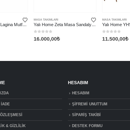
Bu ürünün birden fazla varyasyonu var. Seçenekler ürün sayfasından seçilebilir
MASA TAKIMLARI
MASA TAKIMLARI
Yalı Home YH963 Lagina Mutfak Masası Takımı
Yalı Home Zeta Masa Sandalye Takımı
0
5 üzerinden
0
5 üzerinden
16.000,00
₺
11.500,00
₺
ME
HESABIM
IZDA
HESABIM
 İADE
ŞİFREMİ UNUTTUM
SÖZLEŞMESİ
SİPARİŞ TAKİBİ
K & GİZLİLİK
DESTEK FORMU