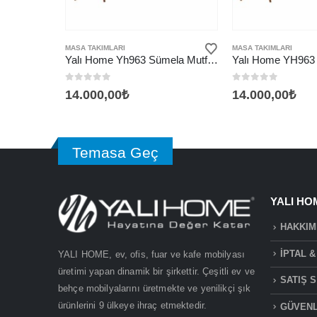
Bu ürünün birden fazla varyasyonu var. Seçenekler ürün sayfasından seçilebilir
Bu ürünün birden fazla varyasyonu var. Seçenekler ürün sayfasından seçilebilir
MASA TAKIMLARI
MASA TAKIMLARI
Yalı Home Yh963 Sümela Mutfak Masası Takımı
0
5 üzerinden
0
5 üzerinden
14.000,00
₺
14.000,00
₺
Temasa Geç
YALI HO
HAKKIM
İPTAL &
YALI HOME, ev, ofis, fuar ve kafe mobilyası
üretimi yapan dinamik bir şirkettir. Çeşitli ev ve
SATIŞ 
behçe mobilyalarını üretmekte ve yenilikçi şık
ürünlerini 9 ülkeye ihraç etmektedir.
GÜVENLİ