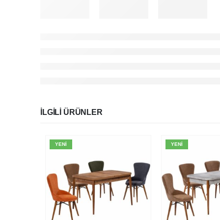
İLGILI ÜRÜNLER
YENI
YENI