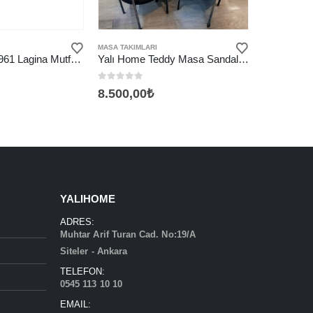
MASA TAKIMLARI
Yalı Home YH961 Lagina Mutfak Masası Takımı
Yalı Home Teddy Masa Sandalye Takımı (Çembersiz)
0
5 üzerinden
8.500,00
₺
YALIHOME
ADRES:
Muhtar Arif Turan Cad. No:19/A
Siteler - Ankara
TELEFON:
0545 113 10 10
EMAIL: