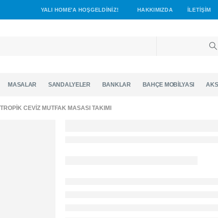
YALI HOME'A HOŞGELDİNİZ!
HAKKIMIZDA
İLETIŞIM
MASALAR
SANDALYELER
BANKLAR
BAHÇE MOBİLYASI
AKS
 TROPIK CEVIZ MUTFAK MASASI TAKIMI