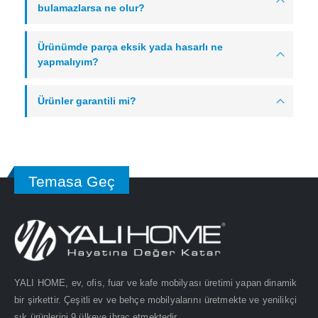
bulamazlarsa ne olur?
Ürünümde parça eksik yada hasarlı ne
yapmalıyım?
Ürünler garantili mi?
Temasa Geç
YALI HOME, ev, ofis, fuar ve kafe mobilyası üretimi yapan dinamik
bir şirkettir. Çeşitli ev ve behçe mobilyalarını üretmekte ve yenilikçi
şık ürünlerini 9 ülkeye ihraç etmektedir.