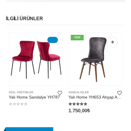
İLGILI ÜRÜNLER
YENI
Bu ürünün birden fazla varyasyonu var. Seçenekler ürün sayfasından seçilebilir
ÖZEL ÜRETİMLER
SANDALYELER
Ö
Yalı Home Sandalye YH787
Yalı Home YH653 Ahşap Ayaklı Sandalye
Y
0
5 üzerinden
5.00
5 üzerinden
0
1.750,00
₺