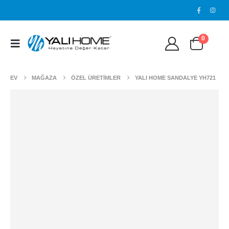
0
EV
MAĞAZA
ÖZEL ÜRETİMLER
YALI HOME SANDALYE YH721