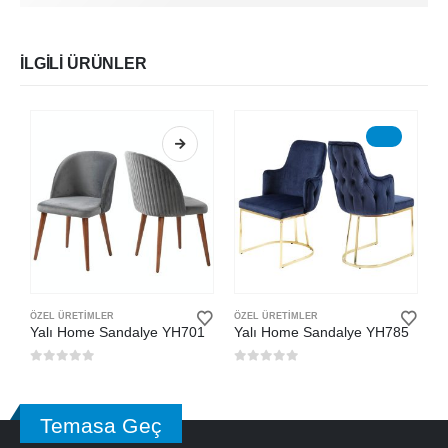
İLGILI ÜRÜNLER
ÖZEL ÜRETİMLER
ÖZEL ÜRETİMLER
Ö
Yalı Home Sandalye YH701
Yalı Home Sandalye YH785
Y
0
5 üzerinden
0
5 üzerinden
0
Temasa Geç