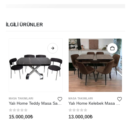
İLGILI ÜRÜNLER
Bu ürünün birden fazla varyasyonu var. Seçenekler ürün sayfasından seçilebilir
Bu ürünün b
MASA TAKIMLARI
MASA TAKIMLARI
M
Yalı Home Teddy Masa Sandalye Takımı 2
Yalı Home Kelebek Masa Sandalye Takımı
0
5 üzerinden
0
5 üzerinden
0
15.000,00
₺
13.000,00
₺
1